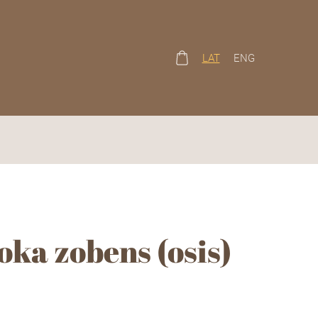
LAT
ENG
oka zobens (osis)