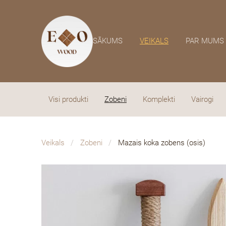
SĀKUMS
VEIKALS
PAR MUMS
Visi produkti
Zobeni
Komplekti
Vairogi
Veikals
Zobeni
Mazais koka zobens (osis)