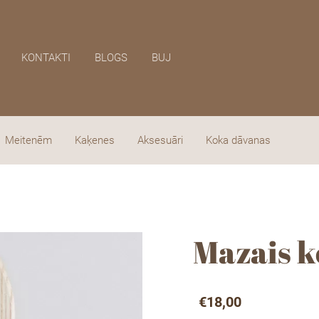
KONTAKTI
BLOGS
BUJ
Meitenēm
Kaķenes
Aksesuāri
Koka dāvanas
Mazais k
€18,00