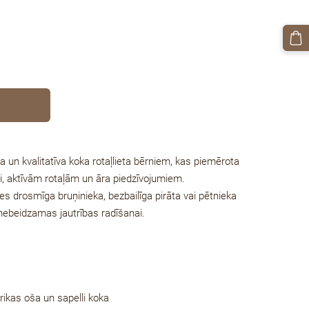
a un kvalitatīva koka rotaļlieta bērniem, kas piemērota
ei, aktīvām rotaļām un
āra piedzīvojumiem
.
s drosmīga bruņinieka, bezbailīga pirāta vai pētnieka
 nebeidzamas jautrības radīšanai.
rikas oša un sapelli koka