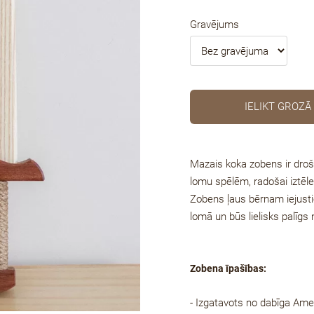
Gravējums
IELIKT GROZĀ
Mazais koka zobens
ir droš
lomu spēlēm, radošai iztēl
Zobens ļaus bērnam iejustie
lomā un būs lielisks palīgs
Zobena īpašības:
- Izgatavots no dabīga Ame