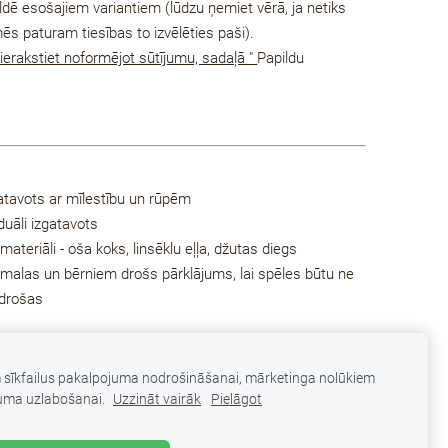
ildē esošajiem variantiem (lūdzu ņemiet vērā, ja netiks
ēs paturam tiesības to izvēlēties paši).
ierakstiet noformējot sūtījumu, sadaļā "
Papildu
atavots ar mīlestību un rūpēm
duāli izgatavots
 materiāli - oša koks, linsēklu eļļa, džutas diegs
 malas un bērniem drošs pārklājums, lai spēles būtu ne
 drošas
m sīkfailus pakalpojuma nodrošināšanai, mārketinga nolūkiem
uma uzlabošanai.
Uzzināt vairāk
Pielāgot