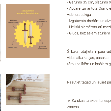
- Garums 35 cm, platums 
- Apdarē izmantota Osmo eļ
videi draudzīga
-
Izgatavots drošām un aiz
-
Lieliski piemērots arī maz
-
Gluds, bez asiem stūriem
Šī koka rotaļlieta ir īpaši 
viduslaiku kaujas, pasakas
tērpu ballītēm un īpašiem 
Pasūtiet tagad un ļaujiet p
🔹 Kā skaistu akcentu ies
zobena.