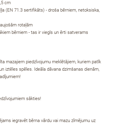
9,5 cm
ļa (
EN 71.3 sertifikāts)
- droša bērniem, netoksiska,
raujošām rotaļām
ākiem bērniem - tas ir viegls un ērti satverams
radīta mazajiem piedzīvojumu meklētājiem, kuriem patīk
 un iztēles spēles. Ideāla dāvana dzimšanas dienām,
gadījumiem!
iedzīvojumiem sākties!
pējams iegravēt bērna vārdu vai mazu zīmējumu uz