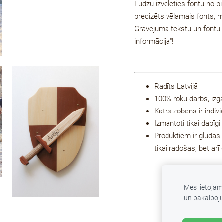
Lūdzu izvēlēties fontu no b
precizēts vēlamais fonts, m
Gravējuma tekstu un fontu 
informācija"!
Radīts Latvijā
100% roku darbs, izg
Katrs zobens ir indivi
Izmantoti tikai dabīgi
Produktiem ir gludas
tikai radošas, bet arī
Mēs lietoja
un pakalpoj