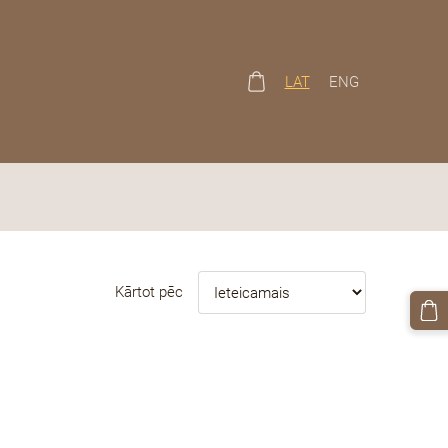
LAT
ENG
Kārtot pēc