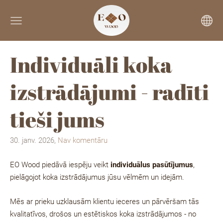
Individuāli koka
izstrādājumi - radīti
tieši jums
30. janv. 2026,
Nav komentāru
EO Wood
piedāvā iespēju veikt
individuālus pasūtījumus
,
pielāgojot koka izstrādājumus jūsu vēlmēm un idejām.
Mēs ar prieku uzklausām klientu ieceres un pārvēršam tās
kvalitatīvos, drošos un estētiskos koka izstrādājumos - no