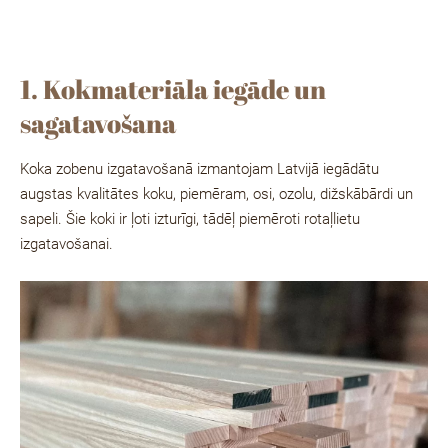
1. Kokmateriāla iegāde un
sagatavošana
Koka zobenu izgatavošanā izmantojam Latvijā iegādātu
augstas kvalitātes koku, piemēram, osi, ozolu, dižskābārdi un
sapeli. Šie koki ir ļoti izturīgi, tādēļ piemēroti rotaļlietu
izgatavošanai.