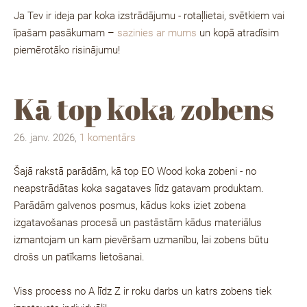
Ja Tev ir ideja par koka izstrādājumu - rotaļlietai, svētkiem vai
īpašam pasākumam –
sazinies ar mums
un kopā atradīsim
piemērotāko risinājumu!
Kā top koka zobens
26. janv. 2026,
1 komentārs
Šajā rakstā parādām, kā top EO Wood koka zobeni - no
neapstrādātas koka sagataves līdz gatavam produktam.
Parādām galvenos posmus, kādus koks iziet zobena
izgatavošanas procesā un pastāstām kādus materiālus
izmantojam un kam pievēršam uzmanību, lai zobens būtu
drošs un patīkams lietošanai.
Viss process no A līdz Z ir roku darbs un katrs zobens tiek