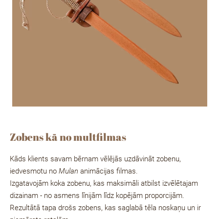
Zobens kā no multfilmas
Kāds klients savam bērnam vēlējās uzdāvināt zobenu,
iedvesmotu no
Mulan
animācijas filmas.
Izgatavojām koka zobenu, kas
maksimāli atbilst izvēlētajam
dizainam
- no asmens līnijām līdz kopējām proporcijām.
Rezultātā tapa drošs zobens, kas saglabā tēla noskaņu un ir