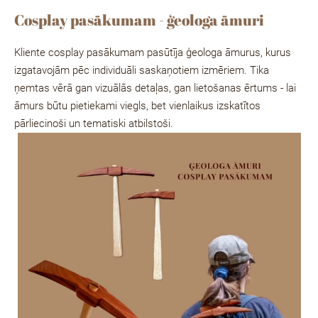
Cosplay pasākumam - ģeologa āmuri
Kliente cosplay pasākumam pasūtīja ģeologa āmurus, kurus
izgatavojām pēc individuāli saskaņotiem izmēriem. Tika
ņemtas vērā gan vizuālās detaļas, gan lietošanas ērtums - lai
āmurs būtu pietiekami viegls, bet vienlaikus izskatītos
pārliecinoši un tematiski atbilstoši.