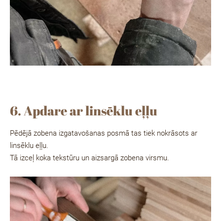
6. Apdare ar linsēklu eļļu
Pēdējā zobena izgatavošanas posmā tas tiek nokrāsots ar
linsēklu eļļu.
Tā izceļ koka tekstūru un aizsargā zobena virsmu.