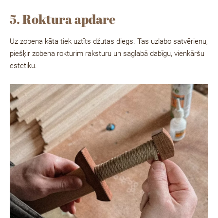
5. Roktura apdare
Uz zobena kāta tiek uztīts džutas diegs. Tas uzlabo satvērienu,
piešķir zobena rokturim raksturu un saglabā dabīgu, vienkāršu
estētiku.