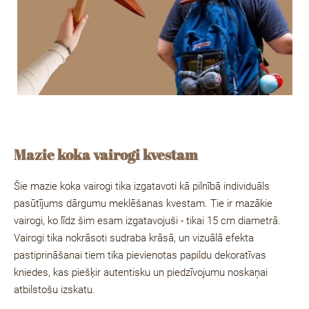
Mazie koka vairogi kvestam
Šie
mazie koka vairogi
tika izgatavoti kā pilnībā individuāls
pasūtījums dārgumu meklēšanas kvestam. Tie ir
mazākie
vairogi, ko līdz šim esam izgatavojuši
- tikai
15 cm diametrā
.
Vairogi tika
nokrāsoti sudraba krāsā
, un vizuālā efekta
pastiprināšanai tiem tika pievienotas
papildu dekoratīvas
kniedes
, kas piešķir autentisku un piedzīvojumu noskaņai
atbilstošu izskatu.