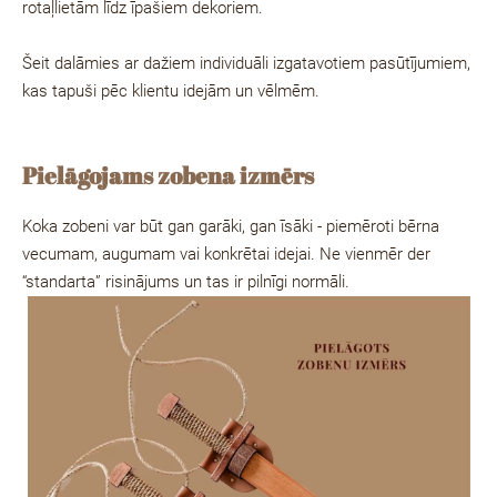
rotaļlietām līdz īpašiem dekoriem.
Šeit dalāmies ar dažiem
individuāli izgatavotiem pasūtījumiem
,
kas tapuši pēc klientu idejām un vēlmēm.
Pielāgojams zobena izmērs
Koka zobeni var būt gan
garāki
, gan
īsāki
- piemēroti bērna
vecumam, augumam vai konkrētai idejai. Ne vienmēr der
“standarta” risinājums un tas ir pilnīgi normāli.