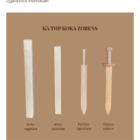
izgatavots individuāli!