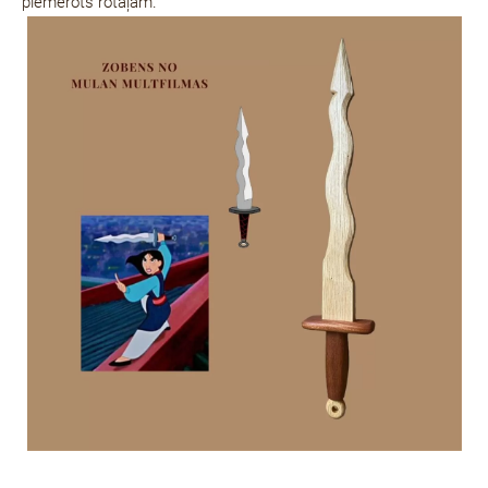
piemērots rotaļām.