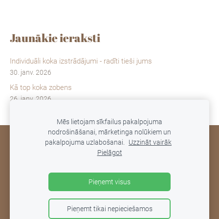
Jaunākie ieraksti
Individuāli koka izstrādājumi - radīti tieši jums
30. janv. 2026
Kā top koka zobens
26. janv. 2026
Mēs lietojam sīkfailus pakalpojuma
nodrošināšanai, mārketinga nolūkiem un
pakalpojuma uzlabošanai.
Uzzināt vairāk
NOTEIKUMI
PIEGĀDE UN ATGRIEŠANA
KONTAKTI
Pielāgot
PRIVĀTUMA POLITIKA
SĪKDATNES
Pieņemt visus
Pieņemt tikai nepieciešamos