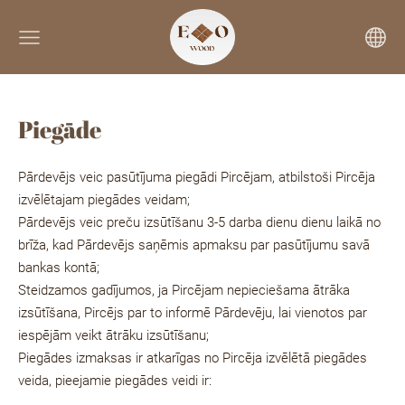
Piegāde
Pārdevējs veic pasūtījuma piegādi Pircējam, atbilstoši Pircēja
izvēlētajam piegādes veidam;
Pārdevējs veic preču izsūtīšanu 3-5 darba dienu dienu laikā no
brīža, kad Pārdevējs saņēmis apmaksu par pasūtījumu savā
bankas kontā;
Steidzamos gadījumos, ja Pircējam nepieciešama ātrāka
izsūtīšana, Pircējs par to informē Pārdevēju, lai vienotos par
iespējām veikt ātrāku izsūtīšanu;
Piegādes izmaksas ir atkarīgas no Pircēja izvēlētā piegādes
veida, pieejamie piegādes veidi ir: