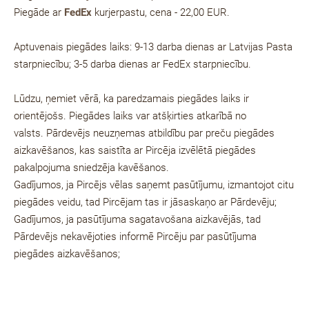
Piegāde ar
FedEx
kurjerpastu, cena - 22,00 EUR.
Aptuvenais piegādes laiks: 9-13 darba dienas ar Latvijas Pasta
starpniecību; 3-5 darba dienas ar FedEx starpniecību.
Lūdzu, ņemiet vērā, ka paredzamais piegādes laiks ir
orientējošs. Piegādes laiks var atšķirties atkarībā no
valsts.
Pārdevējs neuzņemas atbildību par preču piegādes
aizkavēšanos, kas saistīta ar Pircēja izvēlētā piegādes
pakalpojuma sniedzēja kavēšanos.
Gadījumos, ja Pircējs vēlas saņemt pasūtījumu, izmantojot citu
piegādes veidu, tad Pircējam tas ir jāsaskaņo ar Pārdevēju;
Gadījumos, ja pasūtījuma sagatavošana aizkavējās, tad
Pārdevējs nekavējoties informē Pircēju par pasūtījuma
piegādes aizkavēšanos;