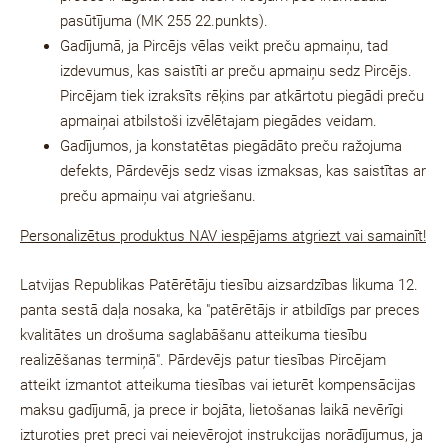
pasūtījuma (MK 255 22.punkts).
Gadījumā, ja Pircējs vēlas veikt preču apmaiņu, tad
izdevumus, kas saistīti ar preču apmaiņu sedz Pircējs.
Pircējam tiek izraksīts rēķins par atkārtotu piegādi preču
apmaiņai atbilstoši izvēlētajam piegādes veidam.
Gadījumos, ja konstatētas piegādāto preču ražojuma
defekts, Pārdevējs sedz visas izmaksas, kas saistītas ar
preču apmaiņu vai atgriešanu.
Personalizētus produktus NAV iespējams atgriezt vai samainīt!
Latvijas Republikas Patērētāju tiesību aizsardzības likuma 12.
panta sestā daļa nosaka, ka "patērētājs ir atbildīgs par preces
kvalitātes un drošuma saglabāšanu atteikuma tiesību
realizēšanas termiņā". Pārdevējs patur tiesības Pircējam
atteikt izmantot atteikuma tiesības vai ieturēt kompensācijas
maksu gadījumā, ja prece ir bojāta, lietošanas laikā nevērīgi
izturoties pret preci vai neievērojot instrukcijas norādījumus, ja