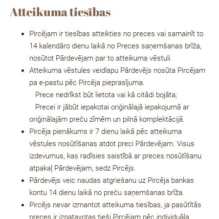
Atteikuma tiesības
Pircējam ir tiesības atteikties no preces vai samainīt to
14 kalendāro dienu laikā no Preces saņemšanas brīža,
nosūtot Pārdevējam par to atteikuma vēstuli.
Atteikuma vēstules veidlapu Pārdevējs nosūta Pircējam
pa e-pastu pēc Pircēja pieprasījuma.
Prece nedrīkst būt lietota vai kā citādi bojāta;
Precei ir jābūt iepakotai oriģinālajā iepakojumā ar
oriģinālajām preču zīmēm un pilnā komplektācijā.
P
ircēja pienākums ir 7 dienu laikā pēc atteikuma
vēstules nosūtīšanas atdot preci Pārdevējam. Visus
izdevumus, kas radīsies saistībā ar preces nosūtīšanu
atpakaļ Pārdevējam, sedz Pircējs.
Pārdevējs veic naudas atgriešanu uz Pircēja bankas
kontu 14 dienu laikā no preču saņemšanas brīža.
Pircējs nevar izmantot atteikuma tiesības, ja pasūtītās
preces ir izgatavotas tieši Pircējam pēc individuāla