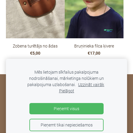
Zobena turētājs no ādas
Bruņinieka filca ķivere
€5,00
€17,00
Mēs lietojam sīkfailus pakalpojuma
nodrošināšanai, mārketinga nolūkiem un
pakalpojuma uzlabošanai.
Uzzināt vairāk
NOTEIKUMI
PIEGĀDE UN ATGRIEŠANA
KONTAKTI
Pielāgot
PRIVĀTUMA POLITIKA
SĪKDATNES
Pieņemt visus
Pieņemt tikai nepieciešamos