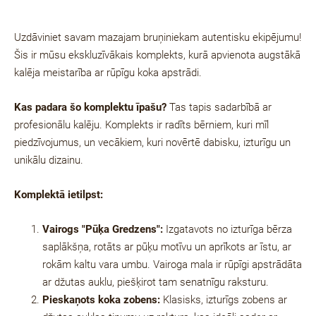
Uzdāviniet savam mazajam bruņiniekam autentisku ekipējumu!
Šis ir mūsu ekskluzīvākais komplekts, kurā apvienota augstākā
kalēja meistarība ar rūpīgu koka apstrādi.
Kas padara šo komplektu īpašu?
Tas tapis sadarbībā ar
profesionālu kalēju
. Komplekts ir radīts bērniem, kuri mīl
piedzīvojumus, un vecākiem, kuri novērtē dabisku, izturīgu un
unikālu dizainu.
Komplektā ietilpst:
Vairogs "Pūķa Gredzens":
Izgatavots no izturīga bērza
saplākšņa, rotāts ar pūķu motīvu un aprīkots ar
īstu, ar
rokām kaltu vara umbu
. Vairoga mala ir rūpīgi apstrādāta
ar džutas auklu, piešķirot tam senatnīgu raksturu.
Pieskaņots koka zobens:
Klasisks, izturīgs zobens ar