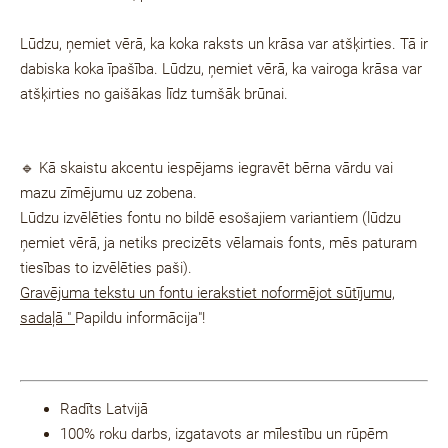
Lūdzu, ņemiet vērā, ka koka raksts un krāsa var atšķirties. Tā ir
dabiska koka īpašība.
Lūdzu, ņemiet vērā, ka vairoga krāsa var
atšķirties no gaišākas līdz tumšāk brūnai.
🔹 Kā skaistu akcentu iespējams iegravēt bērna vārdu vai
mazu zīmējumu uz zobena.
Lūdzu izvēlēties fontu no bildē esošajiem variantiem (lūdzu
ņemiet vērā, ja netiks precizēts vēlamais fonts, mēs paturam
tiesības to izvēlēties paši).
Gravējuma tekstu un fontu ierakstiet noformējot sūtījumu,
sadaļā "
Papildu informācija"!
Radīts Latvijā
100% roku darbs, izgatavots ar mīlestību un rūpēm