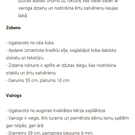
džutas auklas tinumu uz roktura, kas ideāli sader ar
vairoga dizainu un nodrošina ērtu satvērienu kaujas
laikā.
Zobens
- Izgatavots no oša koka
- Apdarei izmantota linsēklu eļļa, saglabājot koka dabisko
izskatu un tekstūru
- Zobena rokturis ir aptīts ar džutas diegu, kas nodrošina
stabilu un ērtu satvērienu
- Garums 55 cm, platums 10 cm.
Vairogs
- Izgatavots no augstas kvalitātes bērza saplākšņa
- Vairogs ir viegls, ērti turams un piemērots bērnu lomu spēlēm
gan telpās, gan ārā
- Diametrs 39 cm, pamatnes biezums 6 mm.