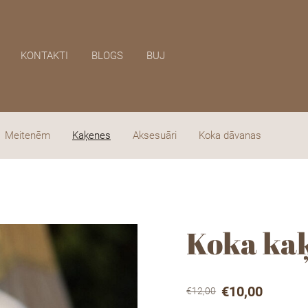
KONTAKTI
BLOGS
BUJ
Meitenēm
Kaķenes
Aksesuāri
Koka dāvanas
Koka ka
€10,00
€12,00