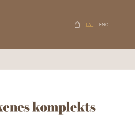
LAT
ENG
ķenes komplekts