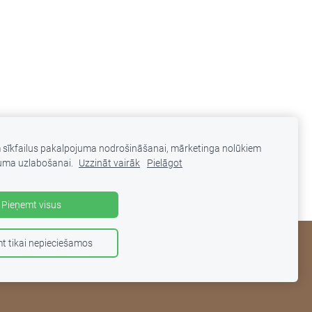
m sīkfailus pakalpojuma nodrošināšanai, mārketinga nolūkiem
uma uzlabošanai.
Uzzināt vairāk
Pielāgot
Pieņemt visus
t tikai nepieciešamos
KONTAKTI
PRIVĀTUMA POLITIKA
SĪKDATNES