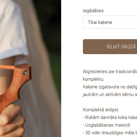
Iegādāties:
IELIKT GROZĀ
Atgriezieties pie tradicio
komplektu.
Kaķene izgatavota no dabī
jautrām un aktīvām bērnu 
Komplektā ietilpst:
- Rokām darināta koka kaķe
- Uzglabāšanas maisiņš
- 50 videi draudzīgas māla