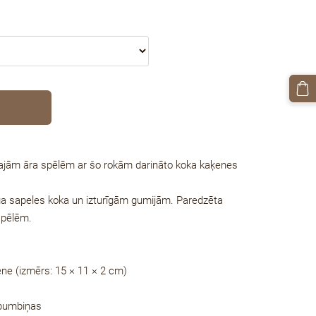
nālajām āra spēlēm ar šo rokām darināto koka kaķenes
ga sapeles koka un izturīgām gumijām. Paredzēta
spēlēm.
ne (izmērs: 15 × 11 × 2 cm)
 bumbiņas