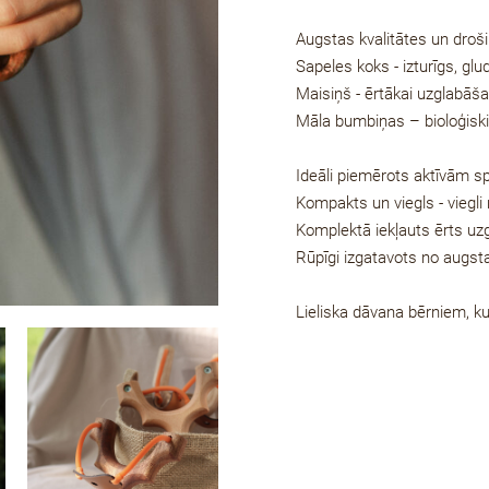
Augstas kvalitātes un droši 
Sapeles koks - izturīgs, glu
Maisiņš - ērtākai uzglabāša
Māla bumbiņas – bioloģiski
Ideāli piemērots aktīvām s
Kompakts un viegls - viegli
Komplektā iekļauts ērts uzg
Rūpīgi izgatavots no augsta
Lieliska dāvana bērniem, ku