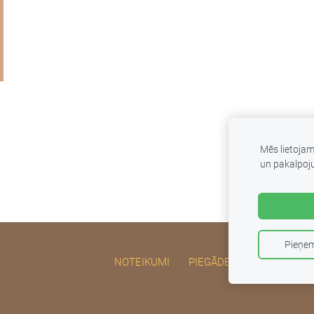
Mēs lietoja
un pakalpoj
Pieņem
NOTEIKUMI
PIEGĀDE UN ATGRIEŠANA