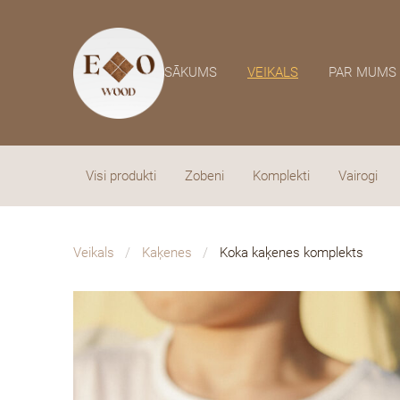
SĀKUMS
VEIKALS
PAR MUMS
Visi produkti
Zobeni
Komplekti
Vairogi
Veikals
Kaķenes
Koka kaķenes komplekts