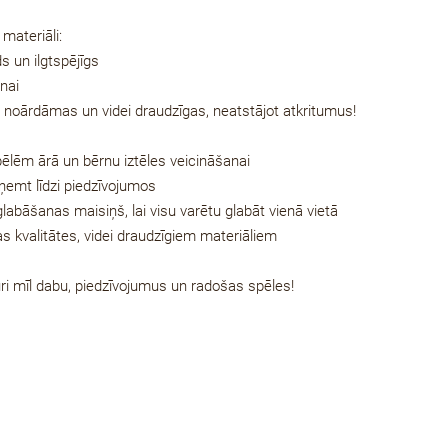
materiāli:
ds un ilgtspējīgs
nai
 noārdāmas un videi draudzīgas, neatstājot atkritumus!
pēlēm ārā un bērnu iztēles veicināšanai
 ņemt līdzi piedzīvojumos
labāšanas maisiņš, lai visu varētu glabāt vienā vietā
s kvalitātes, videi draudzīgiem materiāliem
ri mīl dabu, piedzīvojumus un radošas spēles!